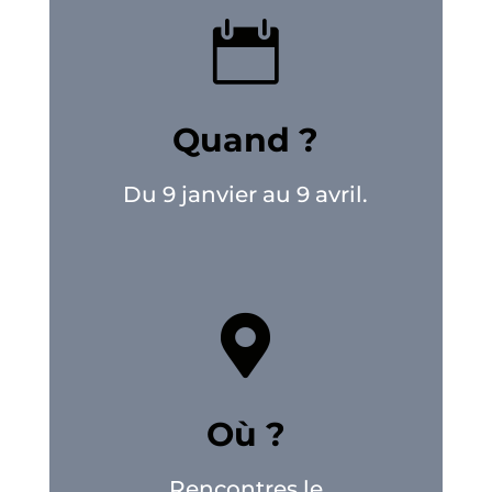

Quand ?
Du 9 janvier au 9 avril.

Où ?
Rencontres le