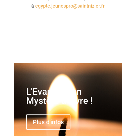
à
egypte.jeunespro@saintnizier.fr
L'Evangile, un
Mystère à vivre !
Plus d'infos