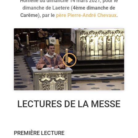
Homélie du dimanche 14 mars 2021, pour le
dimanche de Laetere (
4ème dimanche de
Carême
), par le
père Pierre-André Chevaux
.
Cliquez pour accepter les cookies marketing
et activer ce contenu
LECTURES DE LA MESSE
PREMIÈRE LECTURE