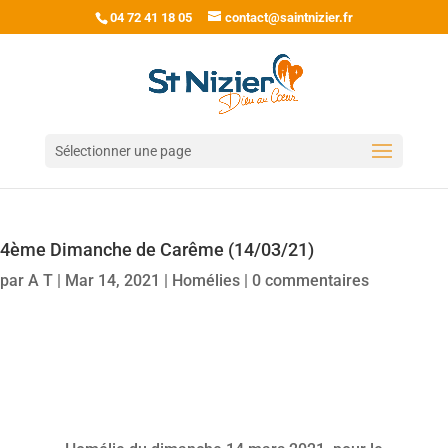
04 72 41 18 05
contact@saintnizier.fr
Sélectionner une page
4ème Dimanche de Carême (14/03/21)
par
A T
|
Mar 14, 2021
|
Homélies
|
0 commentaires