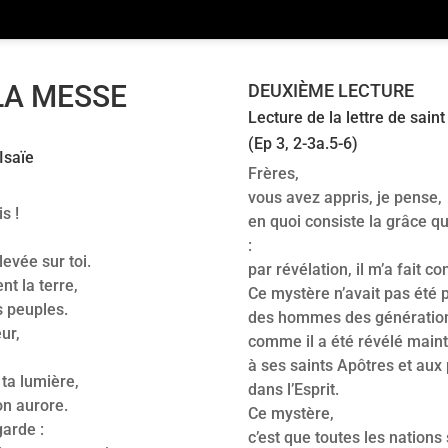
LA MESSE
DEUXIÈME LECTURE
Lecture de la lettre de sain
(Ep 3, 2-3a.5-6)
Isaïe
Frères,
vous avez appris, je pense,
s !
en quoi consiste la grâce 
:
levée sur toi.
par révélation, il m’a fait c
nt la terre,
Ce mystère n’avait pas été 
s peuples.
des hommes des génératio
ur,
comme il a été révélé main
à ses saints Apôtres et aux
ta lumière,
dans l’Esprit.
ton aurore.
Ce mystère,
garde :
c’est que toutes les nation