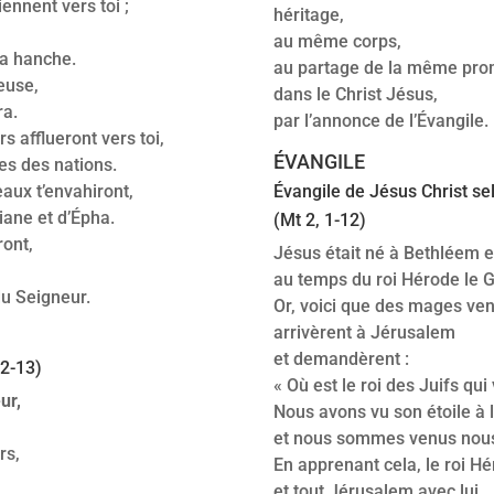
iennent vers toi ;
héritage,
au même corps,
 la hanche.
au partage de la même pro
ieuse,
dans le Christ Jésus,
ra.
par l’annonce de l’Évangile.
s afflueront vers toi,
ÉVANGILE
ses des nations.
ux t’envahiront,
Évangile de Jésus Christ se
ane et d’Épha.
(Mt 2, 1-12)
ront,
Jésus était né à Bethléem 
au temps du roi Hérode le 
du Seigneur.
Or, voici que des mages ven
arrivèrent à Jérusalem
et demandèrent :
12-13)
« Où est le roi des Juifs qui 
ur,
Nous avons vu son étoile à l
et nous sommes venus nous 
rs,
En apprenant cela, le roi Hé
et tout Jérusalem avec lui.