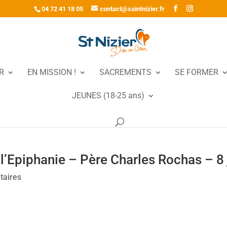
04 72 41 18 05
contact@saintnizier.fr
R
EN MISSION !
SACREMENTS
SE FORMER
JEUNES (18-25 ans)
 l’Epiphanie – Père Charles Rochas – 8
taires