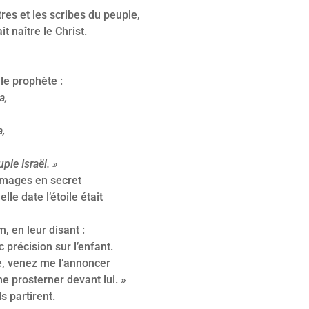
tres et les scribes du peuple,
 naître le Christ.
 le prophète :
a,
,
ple Israël. »
 mages en secret
lle date l’étoile était
, en leur disant :
 précision sur l’enfant.
é, venez me l’annoncer
me prosterner devant lui. »
s partirent.