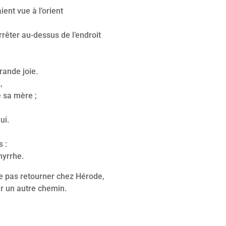
aient vue à l’orient
rrêter au-dessus de l’endroit
grande joie.
,
e sa mère ;
ui.
s :
 myrrhe.
e pas retourner chez Hérode,
ar un autre chemin.