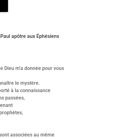
t Paul apôtre aux Éphésiens
que Dieu m’a donnée pour vous
onnaître le mystère.
porté à la connaissance
ns passées,
tenant
 prophètes,
s sont associées au même