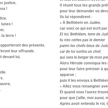
c justice,
Il réunit tous les grands prê
eux !
pour leur demander où devait
Ils lui répondirent :
tice,
« À Bethléem en Judée,
 lunes !
car voici ce qui est écrit par
er,
Et toi, Bethléem, terre de Jud
la terre !
tu n’es certes pas le dernier
s apporteront des présents.
parmi les chefs-lieux de Juda
feront leur offrande.
car de toi sortira un chef,
t devant lui,
qui sera le berger de mon peu
Alors Hérode convoqua les
pour leur faire préciser à que
elle
apparue ;
s.
puis il les envoya à Bethléem
pauvre,
« Allez vous renseigner avec
.
Et quand vous l’aurez trouv
pour que j’aille, moi aussi, 
Après avoir entendu le roi, il