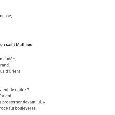
messe,
lon saint Matthieu
en Judée,
Grand.
us d’Orient
vient de naître ?
’orient
prosterner devant lui. »
rode fut bouleversé,