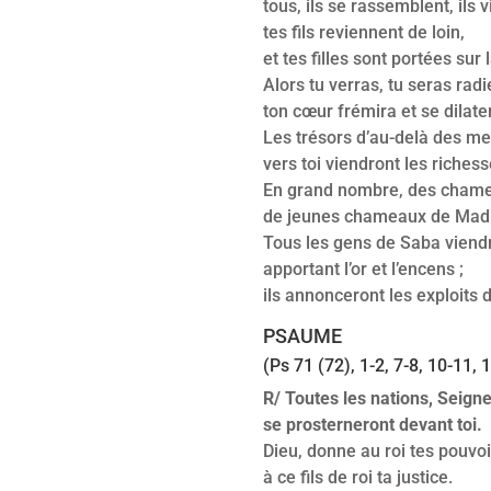
tous, ils se rassemblent, ils v
tes fils reviennent de loin,
et tes filles sont portées sur
Alors tu verras, tu seras rad
ton cœur frémira et se dilate
Les trésors d’au-delà des mer
vers toi viendront les riches
En grand nombre, des chamea
de jeunes chameaux de Madi
Tous les gens de Saba viend
apportant l’or et l’encens ;
ils annonceront les exploits 
PSAUME
(Ps 71 (72), 1-2, 7-8, 10-11, 
R/ Toutes les nations, Seigne
se prosterneront devant toi.
Dieu, donne au roi tes pouvoi
à ce fils de roi ta justice.