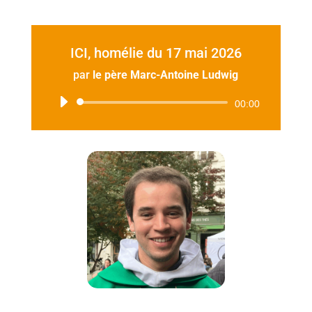
ICI, homélie du 17 mai 2026
par
le père Marc-Antoine Ludwig
Lecteur
00:00
audio