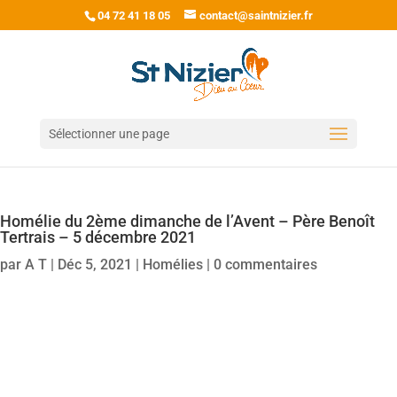
04 72 41 18 05
contact@saintnizier.fr
Sélectionner une page
Homélie du 2ème dimanche de l’Avent – Père Benoît
Tertrais – 5 décembre 2021
par
A T
|
Déc 5, 2021
|
Homélies
|
0 commentaires