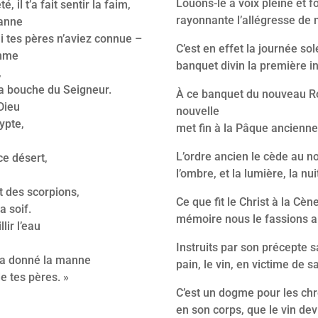
Louons-le à voix pleine et fo
é, il t’a fait sentir la faim,
rayonnante l’allégresse de 
manne
ni tes pères n’aviez connue –
C’est en effet la journée so
omme
banquet divin la première in
,
la bouche du Seigneur.
À ce banquet du nouveau Roi
Dieu
nouvelle
gypte,
met fin à la Pâque ancienne
L’ordre ancien le cède au n
 ce désert,
l’ombre, et la lumière, la nui
t des scorpions,
Ce que fit le Christ à la Cèn
a soif.
mémoire nous le fassions ap
llir l’eau
Instruits par son précepte s
 t’a donné la manne
pain, le vin, en victime de sa
e tes pères. »
C’est un dogme pour les chr
en son corps, que le vin dev