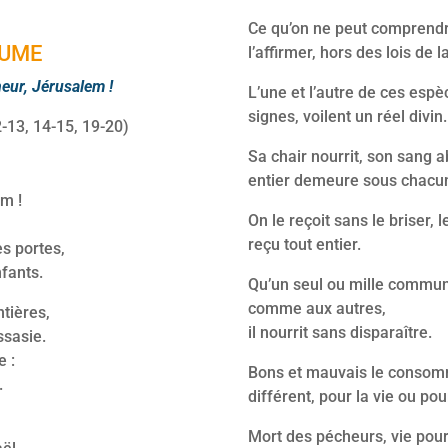
Ce qu’on ne peut comprendre
UME
l’affirmer, hors des lois de l
neur, Jérusalem !
L’une et l’autre de ces espè
signes, voilent un réel divin.
-13, 14-15, 19-20)
Sa chair nourrit, son sang a
entier demeure sous chacu
em !
On le reçoit sans le briser, le
reçu tout entier.
es portes,
nfants.
Qu’un seul ou mille communi
comme aux autres,
ntières,
il nourrit sans disparaître.
ssasie.
e :
Bons et mauvais le consomm
.
différent, pour la vie ou pou
Mort des pécheurs, vie pour l