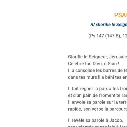
PSA
R/ Glorifie le Seig
(Ps 147 (147 B), 12
Glorifie le Seigneur, Jérusal
Célèbre ton Dieu, ô Sion !
Il a consolidé les barres de t
dans tes murs il a béni tes e
Il fait régner la paix à tes fro
et d’un pain de froment te ra
Il envoie sa parole sur la terr
rapide, son verbe la parcourt
Il révèle sa parole à Jacob,