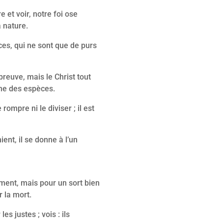
 et voir, notre foi ose
a nature.
ces, qui ne sont que de purs
breuve, mais le Christ tout
ne des espèces.
 rompre ni le diviser ; il est
ent, il se donne à l’un
ent, mais pour un sort bien
r la mort.
es justes ; vois : ils