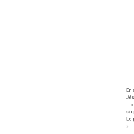
En 
Jés
« M
si 
Le 
»