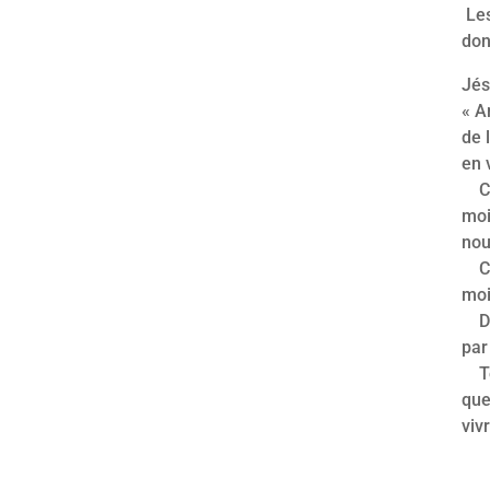
Les
don
Jés
« A
de 
en 
Cel
moi
nou
Cel
moi
De 
par
Tel
que
viv