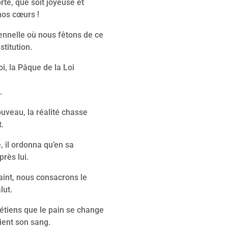
rte, que soit joyeuse et
nos cœurs !
lennelle où nous fêtons de ce
stitution.
, la Pâque de la Loi
.
ouveau, la réalité chasse
t.
e, il ordonna qu’en sa
rès lui.
aint, nous consacrons le
lut.
étiens que le pain se change
ient son sang.