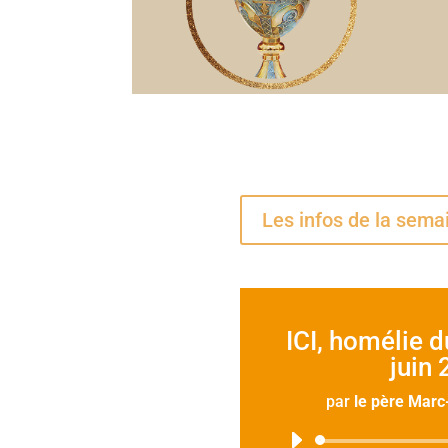
Les infos de la sema
ICI, homélie 
juin
par
le père Marc