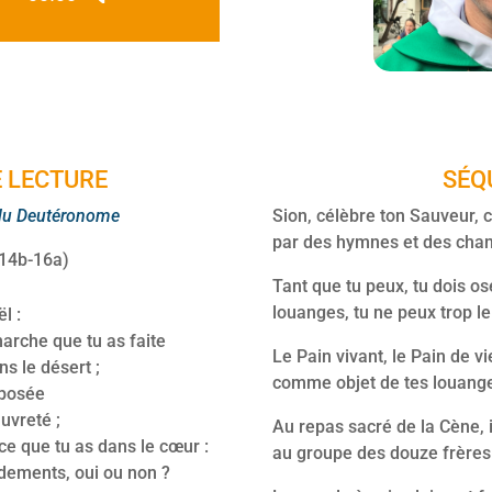
audio
les
flèches
haut/bas
pour
augmenter
ou
 LECTURE
SÉQ
diminuer
le
 du Deutéronome
Sion, célèbre ton Sauveur, 
volume.
par des hymnes et des chan
.14b-16a)
Tant que tu peux, tu dois ose
louanges, tu ne peux trop le
l :
marche que tu as faite
Le Pain vivant, le Pain de vi
s le désert ;
comme objet de tes louang
mposée
uvreté ;
Au repas sacré de la Cène, il
r ce que tu as dans le cœur :
au groupe des douze frères
dements, oui ou non ?