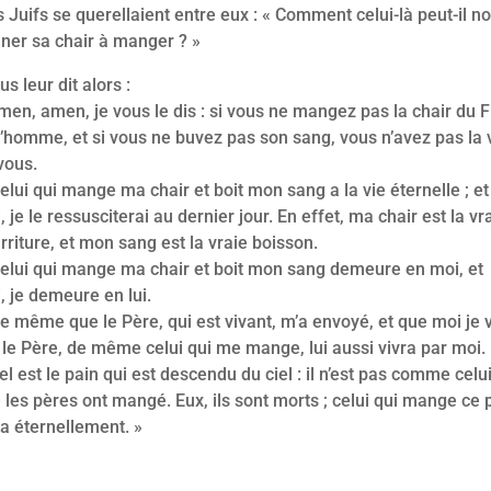
 Juifs se querellaient entre eux :
« Comment celui-là
peut-il n
ner sa chair à manger ? »
us leur dit alors :
men, amen, je vous le dis :
si vous ne mangez pas la chair du F
l’homme,
et si vous ne buvez pas son sang,
vous n’avez pas la 
vous.
ui qui mange ma chair et boit mon sang
a la vie éternelle ;
et
, je le ressusciterai au dernier jour.
En effet, ma chair est la vr
rriture,
et mon sang est la vraie boisson.
ui qui mange ma chair et boit mon sang
demeure en moi,
et
, je demeure en lui.
même que le Père, qui est vivant, m’a envoyé,
et que moi je 
 le Père,
de même celui qui me mange,
lui aussi vivra par moi.
 est le pain qui est descendu du ciel :
il n’est pas comme celu
 les pères ont mangé.
Eux, ils sont morts ;
celui qui mange ce 
ra éternellement. »