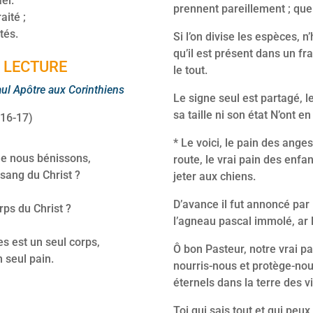
ël.
prennent pareillement ; quel 
aité ;
tés.
Si l’on divise les espèces, n
qu’il est présent dans un f
 LECTURE
le tout.
Paul Apôtre aux Corinthiens
Le signe seul est partagé, le 
sa taille ni son état N’ont e
 16-17)
* Le voici, le pain des anges
e nous bénissons,
route, le vrai pain des enfa
sang du Christ ?
jeter aux chiens.
D’avance il fut annoncé par 
rps du Christ ?
l’agneau pascal immolé, ar
s est un seul corps,
Ô bon Pasteur, notre vrai pai
 seul pain.
nourris-nous et protège-nous
éternels dans la terre des v
Toi qui sais tout et qui peux 