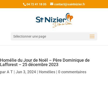
04 72 41 18 05
contact@saintnizier.fr
Sélectionner une page
Homélie du Jour de Noël – Père Dominique de
Lafforest – 25 décembre 2023
par
A T
|
Jan 3, 2024
|
Homélies
|
0 commentaires