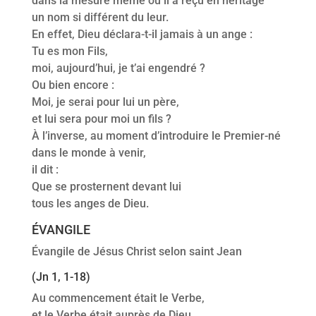
dans la mesure même où il a reçu en héritage
un nom si différent du leur.
En effet, Dieu déclara-t-il jamais à un ange :
Tu es mon Fils,
moi, aujourd’hui, je t’ai engendré ?
Ou bien encore :
Moi, je serai pour lui un père,
et lui sera pour moi un fils ?
À l’inverse, au moment d’introduire le Premier-né
dans le monde à venir,
il dit :
Que se prosternent devant lui
tous les anges de Dieu.
ÉVANGILE
Évangile de Jésus Christ selon saint Jean
(Jn 1, 1-18)
Au commencement était le Verbe,
et le Verbe était auprès de Dieu,