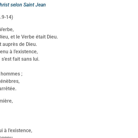
hrist selon Saint Jean
5.9-14)
Verbe,
ieu, et le Verbe était Dieu.
auprès de Dieu.
enu à l’existence,
 s’est fait sans lui.
es hommes ;
ténèbres,
arrêtée.
mière,
i à l’existence,
econnu.