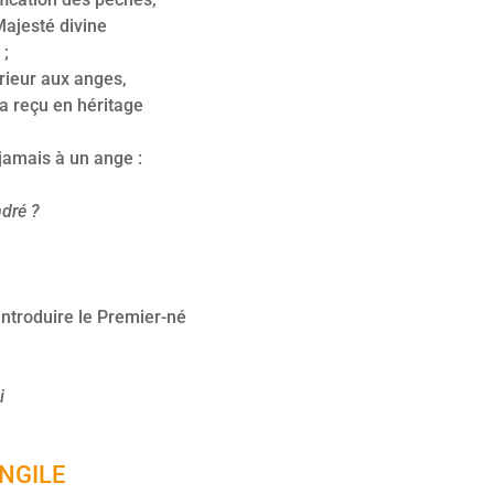
 Majesté divine
 ;
rieur aux anges,
a reçu en héritage
 jamais à un ange :
ndré ?
ntroduire le Premier-né
i
NGILE