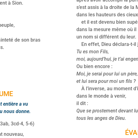
ient à Sion.
s’est assis à la droite de la
dans les hauteurs des cieux
et il est devenu bien supé
peuple,
dans la mesure même où il 
un nom si différent du leur.
inteté de son bras
En effet, Dieu déclara-t-il
s.
Tu es mon Fils,
moi, aujourd’hui, je t’ai enge
Ou bien encore :
Moi, je serai pour lui un père,
et lui sera pour moi un fils ?
À l’inverse, au moment d’i
UME
dans le monde à venir,
il dit :
t entière a vu
Que se prosternent devant lu
eu nous donne.
tous les anges de Dieu.
-3ab, 3cd-4, 5-6)
ÉVA
nt nouveau,