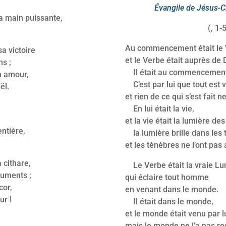
Évangile de Jésus-C
sa main puissante,
(, 1-
Au commencement était le 
sa victoire
et le Verbe était auprès de D
ns ;
Il était au commencement 
on amour,
C’est par lui que tout est v
ël.
et rien de ce qui s’est fait ne
En lui était la vie,
et la vie était la lumière d
ntière,
la lumière brille dans les 
et les ténèbres ne l’ont pas 
 cithare,
Le Verbe était la vraie Lu
truments ;
qui éclaire tout homme
cor,
en venant dans le monde.
ur !
Il était dans le monde,
et le monde était venu par lu
mais le monde ne l’a pas r