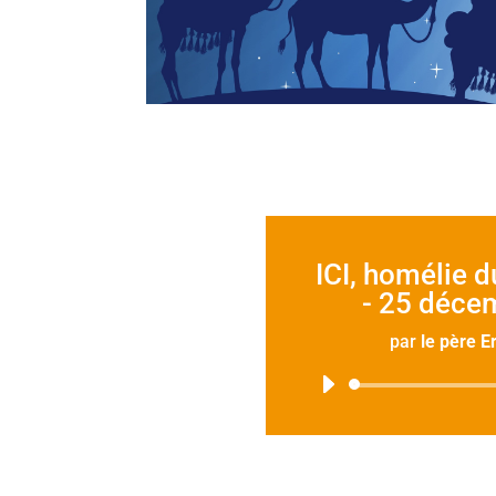
ICI, homélie d
- 25 déce
par
le père E