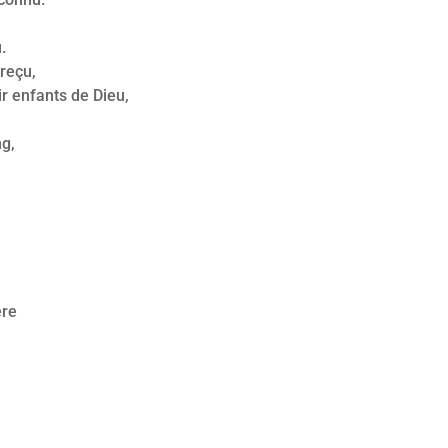
.
reçu,
ir enfants de Dieu,
g,
,
ère