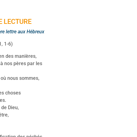
E LECTURE
ère
lettre aux Hébreux
1, 1-6)
ien des manières,
 à nos pères par les
s où nous sommes,
utes choses
es.
de Dieu,
être,
fication des péchés,