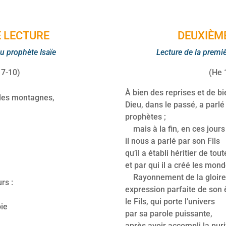
augmenter
ou
 LECTURE
DEUXIÈM
diminuer
le
du prophète Isaïe
Lecture de la premi
volume.
 7-10)
(He 
À bien des reprises et de b
les montagnes,
Dieu, dans le passé, a parlé
prophètes ;
mais à la fin, en ces jour
il nous a parlé par son Fils
qu’il a établi héritier de to
et par qui il a créé les mond
Rayonnement de la gloire 
rs :
expression parfaite de son 
le Fils, qui porte l’univers
oie
par sa parole puissante,
après avoir accompli la puri