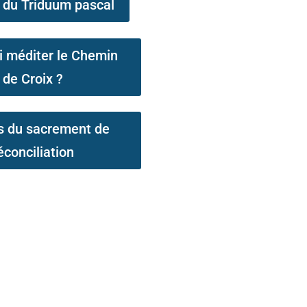
 du Triduum pascal
i méditer le Chemin
de Croix ?
s du sacrement de
éconciliation