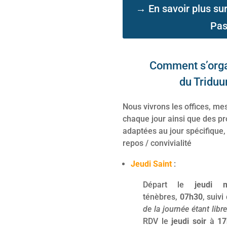
→ En savoir plus su
Pas
Comment s’organ
du Tridu
Nous vivrons les offices, m
chaque jour ainsi que des pr
adaptées au jour spécifique,
repos / convivialité
Jeudi Saint
:
Départ le
jeudi
m
ténèbres,
07h30
, suivi
de la journée étant libre
RDV le
jeudi soir
à
17