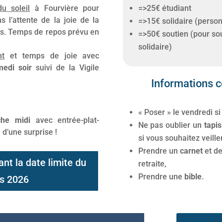
=
>25€ étudiant
du soleil
à Fourvière pour
 l’attente de la joie de la
=
>15€ solidaire (person
ls. Temps de repos prévu en
=
>50€ soutien (pour sou
solidaire)
nt
et temps de joie avec
medi soir
suivi de la Vigile
Informations 
« P
oser » le vendredi si
che midi
avec entrée-plat-
Ne pas oublier un
tapis
 d’une surprise !
si vous souhaitez veiller
Prendre un
carnet
et de
ant la date limite du
retraite,
Prendre une
bible
.
s 2026