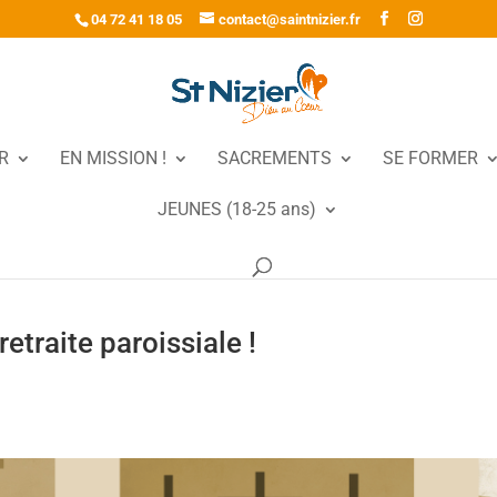
04 72 41 18 05
contact@saintnizier.fr
R
EN MISSION !
SACREMENTS
SE FORMER
JEUNES (18-25 ans)
etraite paroissiale !