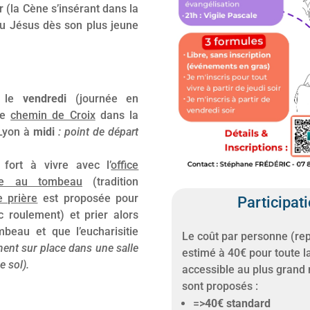
 (la Cène s’insérant dans la
écu Jésus dès son plus jeune
e le
vendredi
(journée en
le
chemin de Croix
dans la
Lyon à
midi
: point de départ
 fort à vivre avec l’
office
se au tombeau
(tradition
e prière
est proposée pour
Participati
c roulement) et prier alors
beau et que l’eucharisitie
Le coût par personne (rep
ent sur place dans une salle
estimé à 40€ pour toute la
de sol).
accessible au plus grand 
sont proposés :
=
>
40€ standard