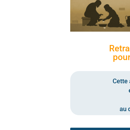
Retra
pour
Cette 
au 