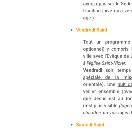
avec repas
sur le Séder
tradition juive qu’a v
âge )
Vendredi Saint
:
Tout un programm
optionnel) y compris 
ville avec l’Evêque de 
à l’église Saint-Nizier.
Vendredi soir
, temps
spéciale de la mi
orientale). Une
nuit d
veiller ensemble (ave
que Jésus est au tom
n’est plus visible
(logem
chauffée, prévoir tapis 
Samedi Saint
: