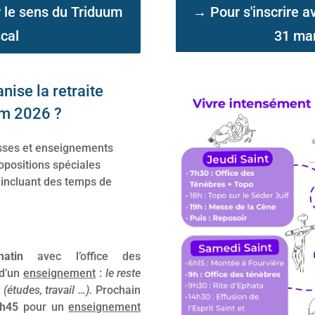
r le sens du Triduum
→ Pour s'inscrire av
cal
31 ma
ise la retraite
um 2026 ?
esses et enseignements
opositions spéciales
 incluant des temps de
atin
avec l’office des
 d’un
enseignement
:
le reste
 (études, travail …).
Prochain
h45
pour un
enseignement