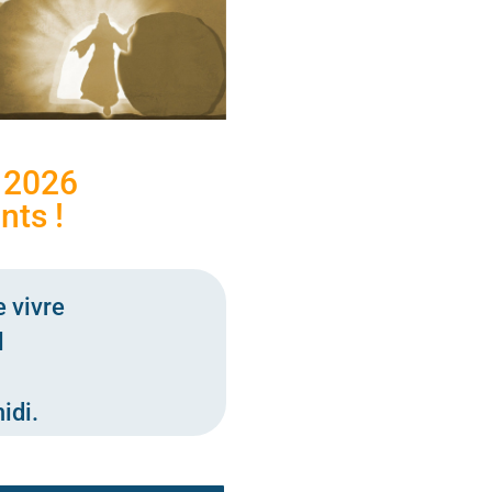
l 2026
nts !
 vivre
l
idi.