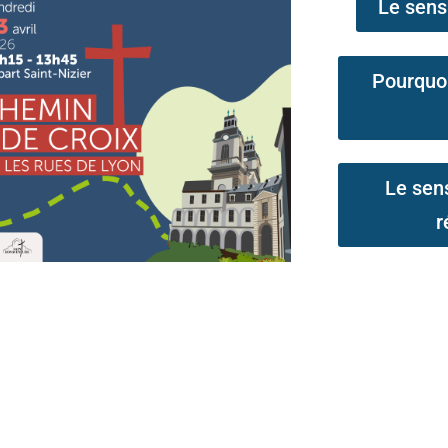
Le sens
Pourquo
Le sen
r