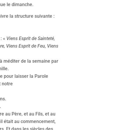
çue le dimanche.
vre la structure suivante :
 : «
Viens Esprit de Sainteté,
re, Viens Esprit de Feu, Viens
 à méditer de la semaine par
lle.
e pour laisser la Parole
 notre
ns.
.
e au Père, et au Fils, et au
 il était au commencement,
s, Et dans les siècles des