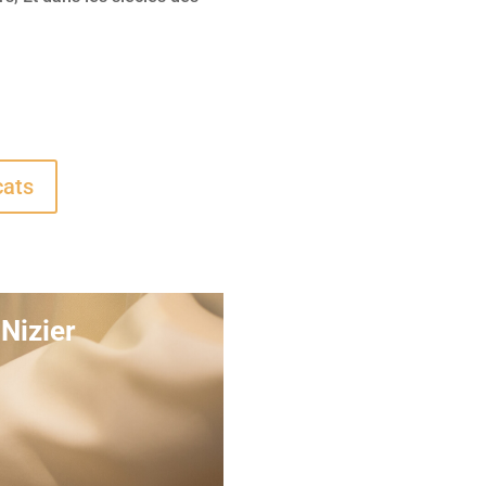
cats
Nizier