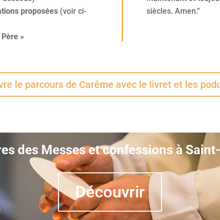
cations proposées
(voir ci-
siècles. Amen.”
 Père »
vre le parcours de Carême avec le livret et les pod
res des Messes et confessions à Saint-
Découvrir