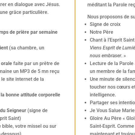
rer en dialogue avec Jésus.
méditant la Parole re
une grâce particulière.
Nous proposons de sui
Signe de croix
mps de prière par semaine
Notre Père
Chant à l’Esprit Saint
vient
(sa chambre, un
Viens Esprit de Lumiè
nous embraser
. »
n orale
faite par un prêtre de
Lecture de la Parole
emaine un MP3 de 5 mn reçu
un membre de la fami
le site internet de la
Une minute de silenc
toucher nos cœurs et
 la bonne attitude corporelle
intelligence.
Partager ses intentio
 du Seigneur
(signe de
Je Vous Salue Marie
prit Saint)
Gloire Au Père « Gloir
 bible, votre missel ou sur
Saint-Esprit. Comme
ci-dessous)
maintenant et toujour