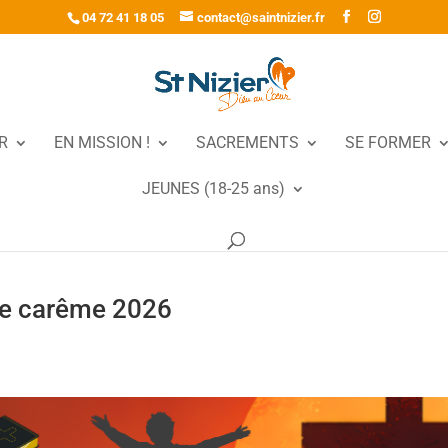
04 72 41 18 05
contact@saintnizier.fr
R
EN MISSION !
SACREMENTS
SE FORMER
JEUNES (18-25 ans)
de carême 2026